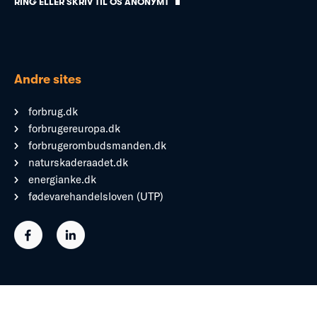
RING ELLER SKRIV TIL OS ANONYMT
Andre sites
forbrug.dk
forbrugereuropa.dk
forbrugerombudsmanden.dk
naturskaderaadet.dk
energianke.dk
fødevarehandelsloven (UTP)