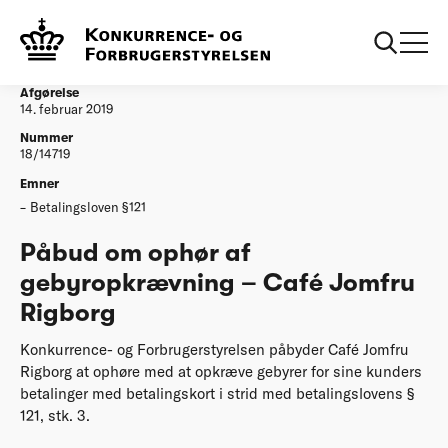
...
Afgørelser
Påbud om ophør af gebyropkrævning – Café
Jomfru Rigborg
Afgørelse
14. februar 2019
Nummer
18/14719
Emner
Betalingsloven §121
Påbud om ophør af
gebyropkrævning – Café Jomfru
Rigborg
Konkurrence- og Forbrugerstyrelsen påbyder Café Jomfru
Rigborg at ophøre med at opkræve gebyrer for sine kunders
betalinger med betalingskort i strid med betalingslovens §
121, stk. 3.