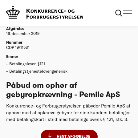
...
Afgørelser
Påbud om ophør af gebyropkrævning - Pemile
ApS
Afgørelse
16. december 2019
Nummer
CDP-19/11581
Emner
Betalingsloven §121
Betalingstjenestelovengenerisk
Påbud om ophør af
gebyropkrævning - Pemile ApS
Konkurrence- og Forbrugerstyrelsen påbyder Pemile ApS at
ophøre med at opkræve gebyrer for sine kunders betalinger
med betalingskort i strid med betalingslovens § 121, stk. 3.
HENT AFGØRELSE