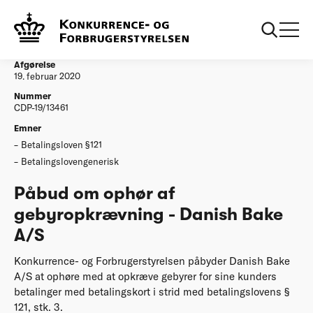
...
Afgørelser
Påbud om ophør af gebyropkrævning - Danish
Bake A/S
Afgørelse
19. februar 2020
Nummer
CDP-19/13461
Emner
Betalingsloven §121
Betalingslovengenerisk
Påbud om ophør af
gebyropkrævning - Danish Bake
A/S
Konkurrence- og Forbrugerstyrelsen påbyder Danish Bake
A/S at ophøre med at opkræve gebyrer for sine kunders
betalinger med betalingskort i strid med betalingslovens §
121, stk. 3.