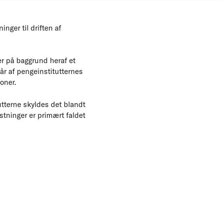
nger til driften af
r på baggrund heraf et
år af pengeinstitutternes
oner.
utterne skyldes det blandt
tninger er primært faldet