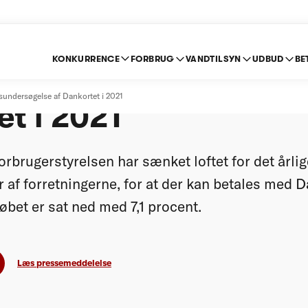
KONKURRENCE
FORBRUG
VANDTILSYN
UDBUD
BE
ingsundersøgelse af
undersøgelse af Dankortet i 2021
t i 2021
rbrugerstyrelsen har sænket loftet for det årli
 af forretningerne, for at der kan betales med D
øbet er sat ned med 7,1 procent.
Læs pressemeddelelse