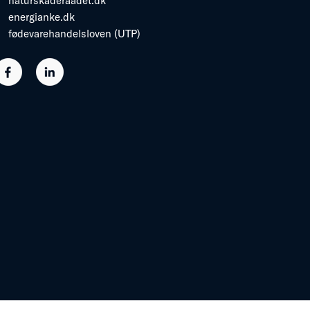
naturskaderaadet.dk
energianke.dk
fødevarehandelsloven (UTP)