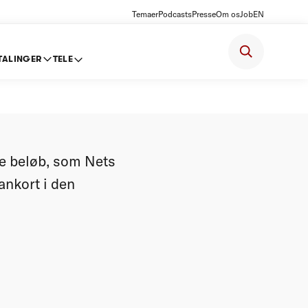
Temaer
Podcasts
Presse
Om os
Job
EN
TALINGER
TELE
ge beløb, som Nets
ankort i den