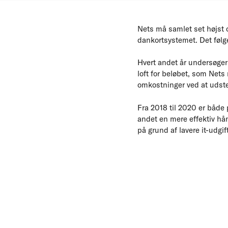
Nets må samlet set højst o
dankortsystemet. Det følge
Hvert andet år undersøger
loft for beløbet, som Net
omkostninger ved at udste
Fra 2018 til 2020 er både 
andet en mere effektiv hå
på grund af lavere it-udgift