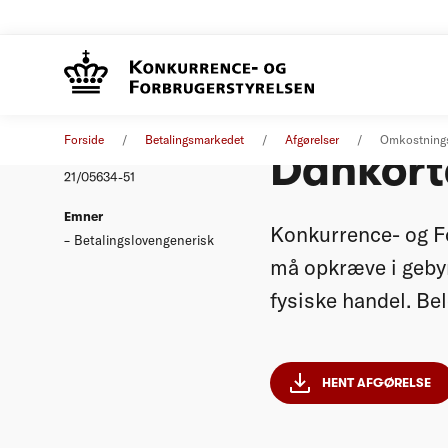
Omkostn
Afgørelse
09. december 2021
Forside
Betalingsmarkedet
Afgørelser
Omkostnings
Dankorte
Nummer
21/05634-51
Emner
Konkurrence- og Fo
Betalingslovengenerisk
må opkræve i gebyr
fysiske handel. Bel
HENT AFGØRELSE