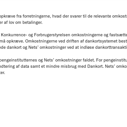
pkræve fra forretningerne, hvad der svarer til de relevante omkostni
r af lov om betalinger.
 Konkurrence- og Forbrugerstyrelsen omkostningerne og fastsætte
s må opkræve. Omkostningerne ved driften af dankortsystemet best
de dankort og Nets’ omkostninger ved at indløse dankorttransakti
pengeinstitutternes og Nets’ omkostninger faldet. For pengeinstit
ndtering af data samt et mindre misbrug med Dankort. Nets’ omkos
er.