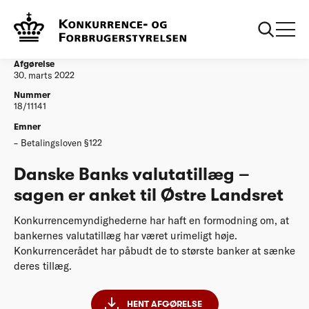
...
Afgørelser
Danske Banks valutatillæg – sagen er anket til
Østre Landsret
Afgørelse
30. marts 2022
Nummer
18/11141
Emner
Betalingsloven §122
Danske Banks valutatillæg –
sagen er anket til Østre Landsret
Konkurrencemyndighederne har haft en formodning om, at
bankernes valutatillæg har været urimeligt høje.
Konkurrencerådet har påbudt de to største banker at sænke
deres tillæg.
HENT AFGØRELSE