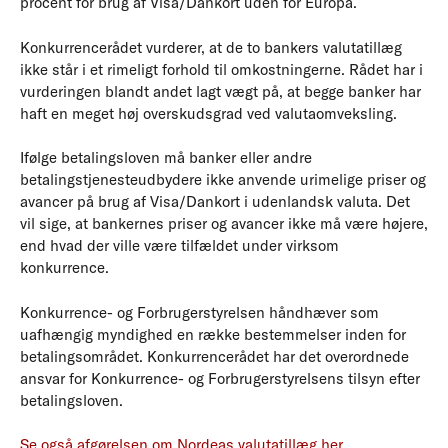
procent for brug af Visa/Dankort uden for Europa.
Konkurrencerådet vurderer, at de to bankers valutatillæg
ikke står i et rimeligt forhold til omkostningerne. Rådet har i
vurderingen blandt andet lagt vægt på, at begge banker har
haft en meget høj overskudsgrad ved valutaomveksling.
Ifølge betalingsloven må banker eller andre
betalingstjenesteudbydere ikke anvende urimelige priser og
avancer på brug af Visa/Dankort i udenlandsk valuta. Det
vil sige, at bankernes priser og avancer ikke må være højere,
end hvad der ville være tilfældet under virksom
konkurrence.
Konkurrence- og Forbrugerstyrelsen håndhæver som
uafhængig myndighed en række bestemmelser inden for
betalingsområdet. Konkurrencerådet har det overordnede
ansvar for Konkurrence- og Forbrugerstyrelsens tilsyn efter
betalingsloven.
Se også afgørelsen om Nordeas valutatillæg her