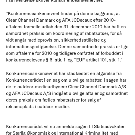
I sin kendelse skriver Konkurrenceankenævnet:
”Konkurrenceankenævnet finder på denne baggrund, at
Clear Channel Danmark og AFA JCDecaux efter 2010-
aftalens formelle udløb den 31. december 2010 har haft en
samordnet praksis om koordinering af rabatsatser, for så
vidt angår medieprovision, sikkerhedsstillelse og
informationsgodtgørelse. Denne samordnede praksis er lige
som aftalerne for 2010 og tidligere omfattet af forbuddet i
konkurrencelovens § 6, stk. 1, og TEUF artikel 101, stk. 1."
Konkurrenceankenævnet har stadfæstet en afgørelse fra
Konkurrencerådet i en sag om ulovlige rabatter. I sagen har
de to outdoor-medieudbydere Clear Channel Danmark A/S
og AFA JCDecaux A/S indgået ulovlige aftaler og samordnet
deres praksis om fælles rabatsatser for salg af
reklameplads i outdoor-medier.
Konkurrencerådet vil nu anmelde sagen til Statsadvokaten
for Særlig Økonomisk og International Kriminalitet med