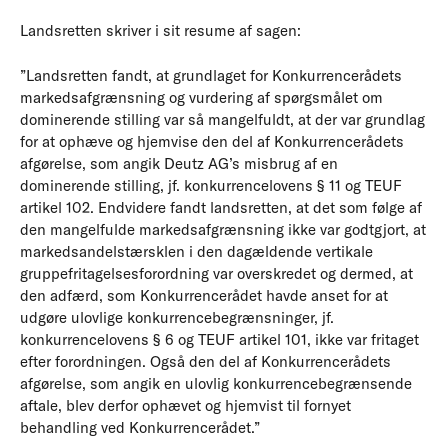
Landsretten skriver i sit resume af sagen:
”Landsretten fandt, at grundlaget for Konkurrencerådets
markedsafgrænsning og vurdering af spørgsmålet om
dominerende stilling var så mangelfuldt, at der var grundlag
for at ophæve og hjemvise den del af Konkurrencerådets
afgørelse, som angik Deutz AG’s misbrug af en
dominerende stilling, jf. konkurrencelovens § 11 og TEUF
artikel 102. Endvidere fandt landsretten, at det som følge af
den mangelfulde markedsafgrænsning ikke var godtgjort, at
markedsandelstærsklen i den dagældende vertikale
gruppefritagelsesforordning var overskredet og dermed, at
den adfærd, som Konkurrencerådet havde anset for at
udgøre ulovlige konkurrencebegrænsninger, jf.
konkurrencelovens § 6 og TEUF artikel 101, ikke var fritaget
efter forordningen. Også den del af Konkurrencerådets
afgørelse, som angik en ulovlig konkurrencebegrænsende
aftale, blev derfor ophævet og hjemvist til fornyet
behandling ved Konkurrencerådet.”