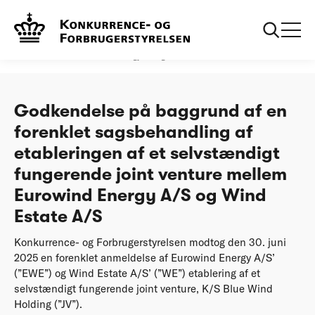
...
Afgørelser
Godkendelse på baggrund af en forenklet
sagsbehandling af etableringen af et selvstændigt
fungerende joint venture mellem Eurowind
Energy AS og Wind Estate AS
Godkendelse på baggrund af en
forenklet sagsbehandling af
etableringen af et selvstændigt
fungerende joint venture mellem
Eurowind Energy A/S og Wind
Estate A/S
Konkurrence- og Forbrugerstyrelsen modtog den 30. juni
2025 en forenklet anmeldelse af Eurowind Energy A/S’
(”EWE”) og Wind Estate A/S’ (”WE”) etablering af et
selvstændigt fungerende joint venture, K/S Blue Wind
Holding (”JV”).