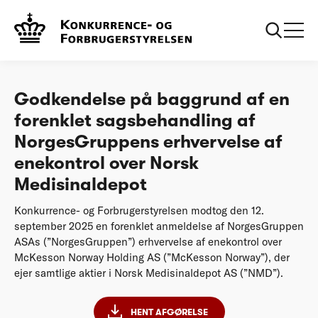
...
Afgørelser
NorgesGruppens og Norsk Medisinaldepot -
erhvervelse af enekontrol - forenklet
godkendelse
Godkendelse på baggrund af en
forenklet sagsbehandling af
NorgesGruppens erhvervelse af
enekontrol over Norsk
Medisinaldepot
Konkurrence- og Forbrugerstyrelsen modtog den 12.
september 2025 en forenklet anmeldelse af NorgesGruppen
ASAs (”NorgesGruppen”) erhvervelse af enekontrol over
McKesson Norway Holding AS (”McKesson Norway”), der
ejer samtlige aktier i Norsk Medisinaldepot AS (”NMD”).
HENT AFGØRELSE