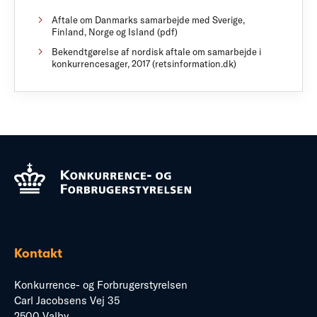
Aftale om Danmarks samarbejde med Sverige,
Finland, Norge og Island (pdf)
Bekendtgørelse af nordisk aftale om samarbejde i
konkurrencesager, 2017 (retsinformation.dk)
Kontakt
Konkurrence- og Forbrugerstyrelsen
Carl Jacobsens Vej 35
2500 Valby