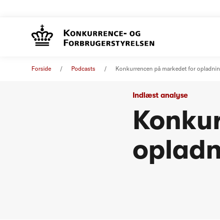
Forside
Podcasts
Konkurrencen på markedet for opladning a
Indlæst analyse
Konkur
opladni