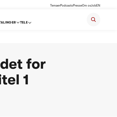
Temaer
Podcasts
Presse
Om os
Job
EN
TALINGER
TELE
det for
tel 1