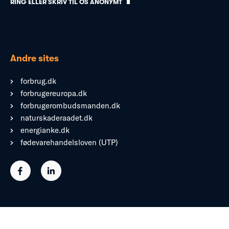
RING ELLER SKRIV TIL OS ANONYMT
Andre sites
forbrug.dk
forbrugereuropa.dk
forbrugerombudsmanden.dk
naturskaderaadet.dk
energianke.dk
fødevarehandelsloven (UTP)