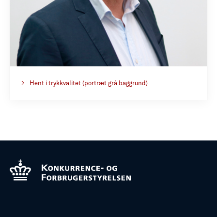
Hent i trykkvalitet (portræt grå baggrund)