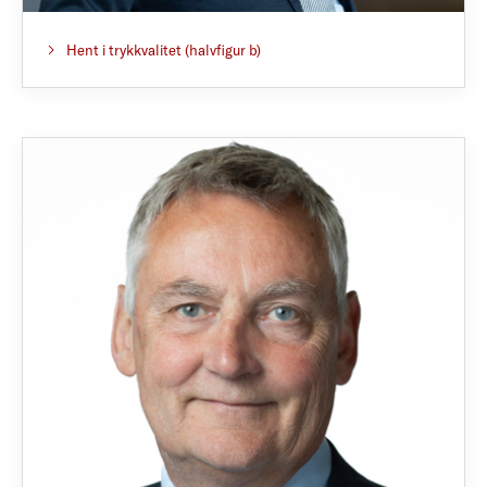
Hent i trykkvalitet (halvfigur b)