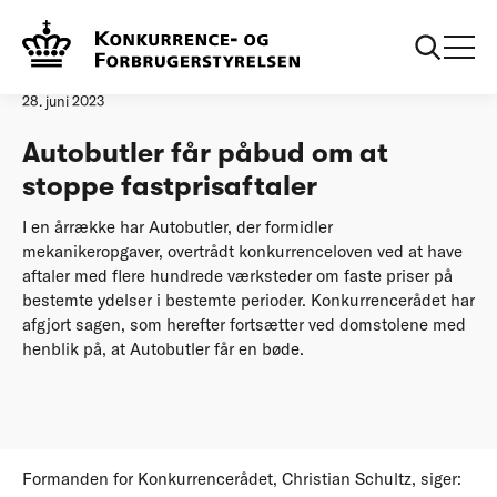
Forside
Autobutler får påbud om at stoppe fastprisaftaler
Pressemeddelelse
28. juni 2023
Autobutler får påbud om at
stoppe fastprisaftaler
I en årrække har Autobutler, der formidler
mekanikeropgaver, overtrådt konkurrenceloven ved at have
aftaler med flere hundrede værksteder om faste priser på
bestemte ydelser i bestemte perioder. Konkurrencerådet har
afgjort sagen, som herefter fortsætter ved domstolene med
henblik på, at Autobutler får en bøde.
Formanden for Konkurrencerådet, Christian Schultz, siger: