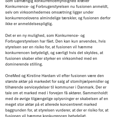
Som uafhængig konkurrencemyndighed kræver
Konkurrence- og Forbrugerstyrelsen nu fusionen anmeldt,
selv om virksomhedernes omsætning ligger under
konkurrencelovens almindelige tærskler, og fusionen derfor
ikke er anmeldelsespligtig.
Det er en ny mulighed, som Konkurrence- og
Forbrugerstyrelsen har fået. Den kan kun anvendes, hvis
styrelsen ser en risiko for, at fusionen vil hæmme
konkurrencen betydeligt, og særligt hvis det skyldes, at
fusionen skaber eller styrker en virksomhed med en
dominerende stilling.
OneMed og Kirstine Hardam vil efter fusionen være den
største aktør på markedet for salg af stomihjælpemidler og
tilhørende serviceydelser til kommuner i Danmark. Der er
tale om et marked med i forvejen få aktører. Sammenholdt
med de øvrige tilgængelige oplysninger er skabelsen af en
meget stor aktør på et allerede koncentreret marked
baggrunden for, at styrelsen vurderer, at der er risiko for, at
fusionen vil hæmme konkurrencen betydeligt.