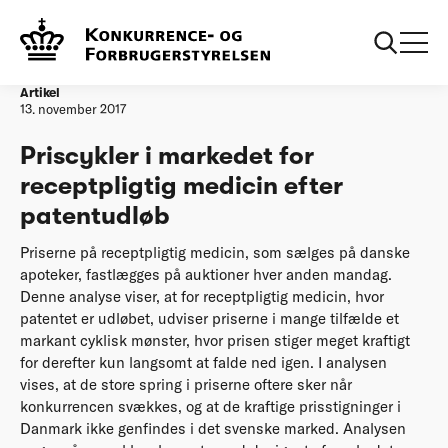
Forside
20171113 Priscykler i markedet for receptpligtig medicin efter
patentudløb
Artikel
13. november 2017
Priscykler i markedet for
receptpligtig medicin efter
patentudløb
Priserne på receptpligtig medicin, som sælges på danske
apoteker, fastlægges på auktioner hver anden mandag.
Denne analyse viser, at for receptpligtig medicin, hvor
patentet er udløbet, udviser priserne i mange tilfælde et
markant cyklisk mønster, hvor prisen stiger meget kraftigt
for derefter kun langsomt at falde ned igen. I analysen
vises, at de store spring i priserne oftere sker når
konkurrencen svækkes, og at de kraftige prisstigninger i
Danmark ikke genfindes i det svenske marked. Analysen