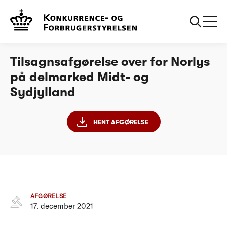
...
Afgørelser
17122021 Tilsagnsafgørelse over for Norlys på
delmarked Midt- og Sydjylland
Tilsagnsafgørelse over for Norlys
på delmarked Midt- og
Sydjylland
HENT AFGØRELSE
AFGØRELSE
17. december 2021