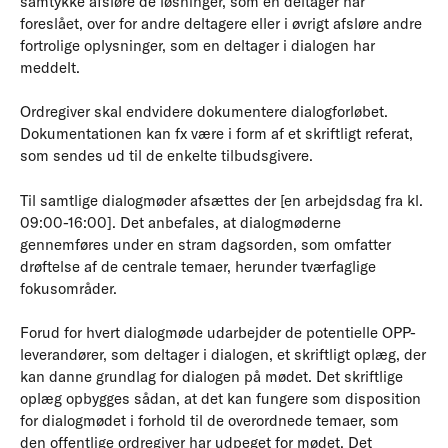
samtykke afsløre de løsninger, som en deltager har
foreslået, over for andre deltagere eller i øvrigt afsløre andre
fortrolige oplysninger, som en deltager i dialogen har
meddelt.
Ordregiver skal endvidere dokumentere dialogforløbet.
Dokumentationen kan fx være i form af et skriftligt referat,
som sendes ud til de enkelte tilbudsgivere.
Til samtlige dialogmøder afsættes der [en arbejdsdag fra kl.
09:00-16:00]. Det anbefales, at dialogmøderne
gennemføres under en stram dagsorden, som omfatter
drøftelse af de centrale temaer, herunder tværfaglige
fokusområder.
Forud for hvert dialogmøde udarbejder de potentielle OPP-
leverandører, som deltager i dialogen, et skriftligt oplæg, der
kan danne grundlag for dialogen på mødet. Det skriftlige
oplæg opbygges sådan, at det kan fungere som disposition
for dialogmødet i forhold til de overordnede temaer, som
den offentlige ordregiver har udpeget for mødet. Det