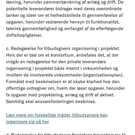
løsning, herunder sammentænkning af anlæg og drift. De
potentielle leverandører bidrager med deres overordnede
tanker og ideer om et helhedsbillede til gennemførelse af
opgaven, herunder vedrørende hensyn til funktionalitet,
teknisk gennemførlighed og omfanget af de efterfølgende
driftsforpligtelser.
c. Redegørelse for tilbudsgivers organisering i projektet.
Hvis der er tale om et konsortium, anbefales det, at der
indgår en redegørelse for den private leverandørs
organisering i projektet både internt i virksomheden og
imellem de involverede virksomheder (organisationsplan).
Formålet med beskrivelsen er at skabe klarhed hos den
offentlige ordregiver om, hvem der løser opgaver, herunder
fx opgaver med projektering, anlæg og drift af aktivet.
Samtidig skal ansvarsfordelingen beskrives.
Læs mere om forskellige måder, tilbudsgivere kan
organisere sig på her
d. Redegørelse for tilbudsgivers foreløbige forventninger til