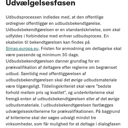
Udvælgelsesfasen
Udbudsprocessen indledes med, at den offentlige
ordregiver offentliggør en udbudsbekendtgørelse.
Udbudsbekendtgørelsen er en standardskrivelse, som skal
udfyldes i forbindelse med enhver udbudsproces. En
skabelon til bekendtgørelsen kan findes på
Simap.europa.eu
. Fristen for anmodning om deltagelse skal
være passende og minimum 30 dage.
Udbudsbekendtgørelsen danner grundlag for en
prækvalifikation af deltagere efter reglerne om begrænset
udbud. Samtidig med offentliggørelsen af
udbudsbekendtgørelsen skal det øvrige udbudsmateriale
være tilgængeligt. Tildelingskriteriet skal være ”bedste
forhold mellem pris og kvalitet”, og underkriterierne skal
fremgå enten af udbudsbekendtgørelsen eller af det øvrige
udbudsmateriale. I udbudsbekendtgørelsen fastlægges
udvælgelseskriterierne for prækvalifikationen. På baggrund
af kriterierne skal der søges udvalgt mindst tre
virksomheder, som får mulighed for at deltage i dialogfasen