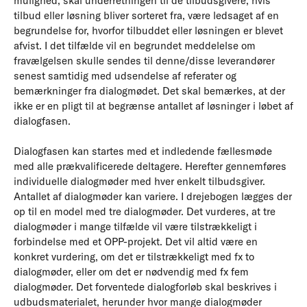
mulighed, skal underretningen til de tilbudsgivere, hvis
tilbud eller løsning bliver sorteret fra, være ledsaget af en
begrundelse for, hvorfor tilbuddet eller løsningen er blevet
afvist. I det tilfælde vil en begrundet meddelelse om
fravælgelsen skulle sendes til denne/disse leverandører
senest samtidig med udsendelse af referater og
bemærkninger fra dialogmødet. Det skal bemærkes, at der
ikke er en pligt til at begrænse antallet af løsninger i løbet af
dialogfasen.
Dialogfasen kan startes med et indledende fællesmøde
med alle prækvalificerede deltagere. Herefter gennemføres
individuelle dialogmøder med hver enkelt tilbudsgiver.
Antallet af dialogmøder kan variere. I drejebogen lægges der
op til en model med tre dialogmøder. Det vurderes, at tre
dialogmøder i mange tilfælde vil være tilstrækkeligt i
forbindelse med et OPP-projekt. Det vil altid være en
konkret vurdering, om det er tilstrækkeligt med fx to
dialogmøder, eller om det er nødvendig med fx fem
dialogmøder. Det forventede dialogforløb skal beskrives i
udbudsmaterialet, herunder hvor mange dialogmøder