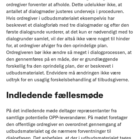
ordregiver forventer at afholde. Dette udelukker ikke, at
antallet af dialogmøder justeres undervejs i proceduren.
Hvis ordregiver i udbudsmaterialet eksempelvis har
beskrevet et dialogforløb med tre dialogmøder og efter den
første dialogrunde vurderer, at det kun er nødvendigt med to
dialogrunder samlet, vil der altså ikke være noget til hinder
for, at ordregiver afviger fra den oprindelige plan.
Ordregiveren bør ikke ændre så meget i dialogprocessen, at
den gennemføres på en måde, der er grundlæggende
forskellig fra den oprindelig plan, der er beskrevet i
udbudsmaterialet. Endvidere må ændringen ikke være
udtryk for en usaglig forskelsbehandling af tilbudsgiverne.
Indledende fællesmøde
På det indledende møde deltager repræsentanter fra
samtlige potentielle OPP-leverandører. På mødet foretager
den offentlige ordregiver en overordnet gennemgang af
udbudsmaterialet og de nærmere forventninger til
dialogfasen. Det anbefales, at der i udbudsmaterialet tages