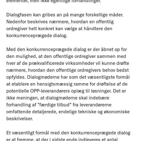
elementer, men ikke egentlige forhandlinger.
Dialogfasen kan gribes an på mange forskellige måder.
Nedenfor beskrives nærmere, hvordan en offentlig
ordregiver helt konkret kan vælge at håndtere den
konkurrenceprægede dialog.
Med den konkurrenceprægede dialog er der åbnet op for
den mulighed, at den offentlige ordregiver sammen med
hver af de prækvalificerede virksomheder vil kunne drøfte
nærmere, hvordan den offentlige ordregivers behov bedst
opfyldes. Dialogmøderne har som det væsentligste formål
at etablere en hensigtsmæssig ramme for drøftelse af de
potentielle OPP-leverandørers oplæg til løsninger. Det er
ikke meningen, at dialogmøderne skal indebære
forhandling af ”færdige tilbud” fra leverandørerne
omfattende detaljerede, endelige tekniske og økonomiske
beskrivelser.
Et væsentligt formål med den konkurrenceprægede dialog
er at fremme, at der i sidste ende indleveres et antal