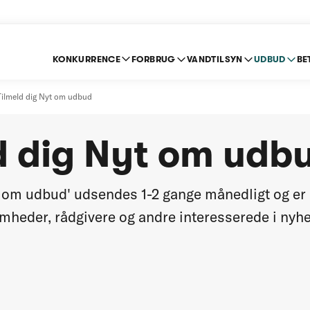
KONKURRENCE
FORBRUG
VANDTILSYN
UDBUD
BE
Tilmeld dig Nyt om udbud
d dig Nyt om udb
om udbud' udsendes 1-2 gange månedligt og er 
omheder, rådgivere og andre interesserede i nyh