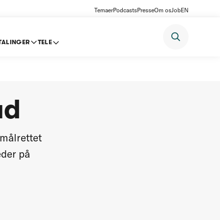
Temaer
Podcasts
Presse
Om os
Job
EN
TALINGER
TELE
ud
målrettet
eder på