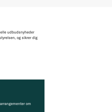
uelle udbudsnyheder
styrelsen, og sikrer dig
, arrangementer om