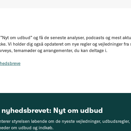
”Nyt om udbud” og få de seneste analyser, podcasts og mest akt
kke. Vi holder dig også opdateret om nye regler og vejledninger fra 
urveys, temamøder og arrangementer, du kan deltage i.
yhedsbreve
g nyhedsbrevet: Nyt om udbud
nterer styrelsen løbende om de nyeste vejledninger, udbudsregler
heder om udbud og indkøb.