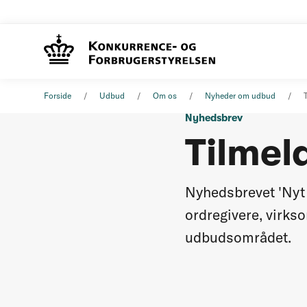
Forside
Udbud
Om os
Nyheder om udbud
Nyhedsbrev
Tilmel
Nyhedsbrevet 'Nyt 
ordregivere, virks
udbudsområdet.