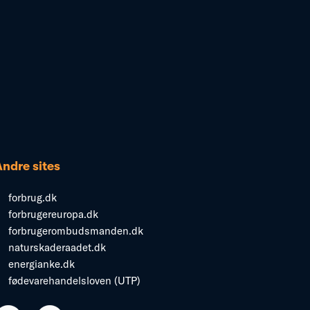
Andre sites
forbrug.dk
forbrugereuropa.dk
forbrugerombudsmanden.dk
naturskaderaadet.dk
energianke.dk
fødevarehandelsloven (UTP)