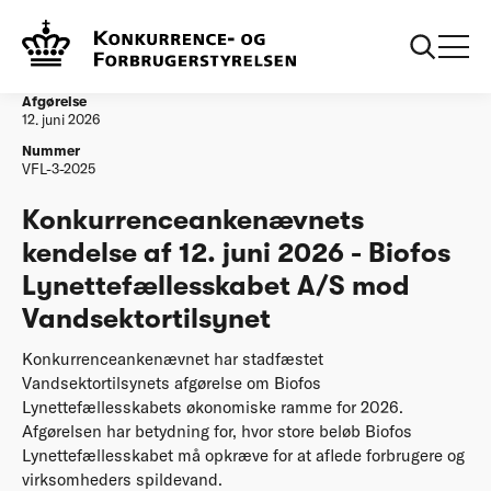
...
Vandtilsyn
20260612 VFL-3-2025 Biofos
Lynettefællesskabet
Afgørelse
12. juni 2026
Nummer
VFL-3-2025
Konkurrenceankenævnets
kendelse af 12. juni 2026 - Biofos
Lynettefællesskabet A/S mod
Vandsektortilsynet
Konkurrenceankenævnet har stadfæstet
Vandsektortilsynets afgørelse om Biofos
Lynettefællesskabets økonomiske ramme for 2026.
Afgørelsen har betydning for, hvor store beløb Biofos
Lynettefællesskabet må opkræve for at aflede forbrugere og
virksomheders spildevand.