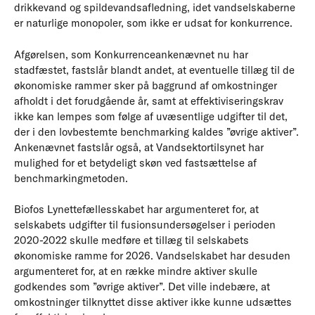
drikkevand og spildevandsafledning, idet vandselskaberne
er naturlige monopoler, som ikke er udsat for konkurrence.
Afgørelsen, som Konkurrenceankenævnet nu har
stadfæstet, fastslår blandt andet, at eventuelle tillæg til de
økonomiske rammer sker på baggrund af omkostninger
afholdt i det forudgående år, samt at effektiviseringskrav
ikke kan lempes som følge af uvæsentlige udgifter til det,
der i den lovbestemte benchmarking kaldes ”øvrige aktiver”.
Ankenævnet fastslår også, at Vandsektortilsynet har
mulighed for et betydeligt skøn ved fastsættelse af
benchmarkingmetoden.
Biofos Lynettefællesskabet har argumenteret for, at
selskabets udgifter til fusionsundersøgelser i perioden
2020-2022 skulle medføre et tillæg til selskabets
økonomiske ramme for 2026. Vandselskabet har desuden
argumenteret for, at en række mindre aktiver skulle
godkendes som ”øvrige aktiver”. Det ville indebære, at
omkostninger tilknyttet disse aktiver ikke kunne udsættes