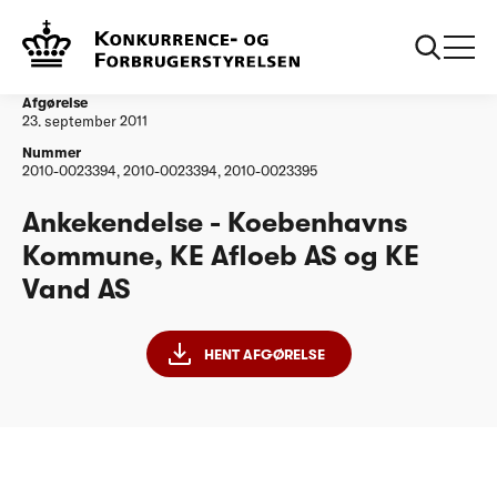
...
Vandtilsyn
Koebenhavns Kommune KE Afloeb AS og KE
Vand AS
Afgørelse
23. september 2011
Nummer
2010-0023394, 2010-0023394, 2010-0023395
Ankekendelse - Koebenhavns
Kommune, KE Afloeb AS og KE
Vand AS
HENT AFGØRELSE