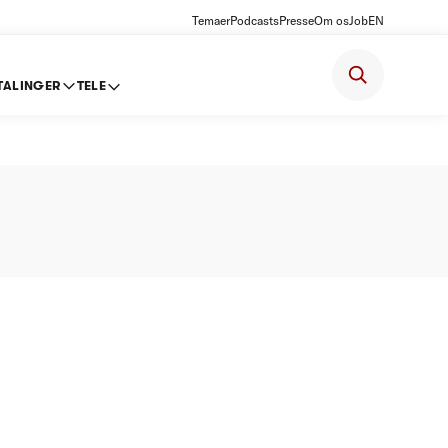
Temaer
Podcasts
Presse
Om os
Job
EN
TALINGER
TELE