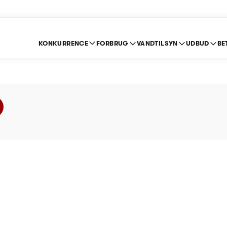
KONKURRENCE
FORBRUG
VANDTILSYN
UDBUD
BE
s A/S - Prisloft 2011