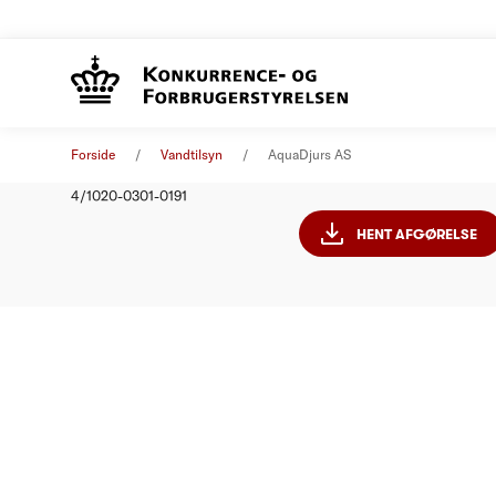
AquaDjur
Afgørelse
01. januar 2011
Forside
Vandtilsyn
AquaDjurs AS
Nummer
4/1020-0301-0191
HENT AFGØRELSE