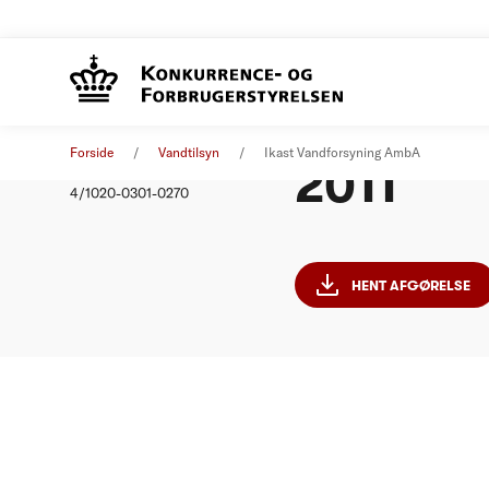
Ikast Va
Afgørelse
01. januar 2011
Forside
Vandtilsyn
Ikast Vandforsyning AmbA
2011
Nummer
4/1020-0301-0270
HENT AFGØRELSE