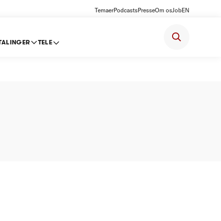
Temaer
Podcasts
Presse
Om os
Job
EN
TALINGER
TELE
 Prisloft