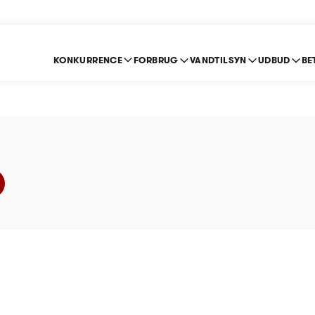
KONKURRENCE
FORBRUG
VANDTILSYN
UDBUD
BE
ndforsyning A.m.b.a -