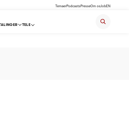
Temaer
Podcasts
Presse
Om os
Job
EN
TALINGER
TELE
11