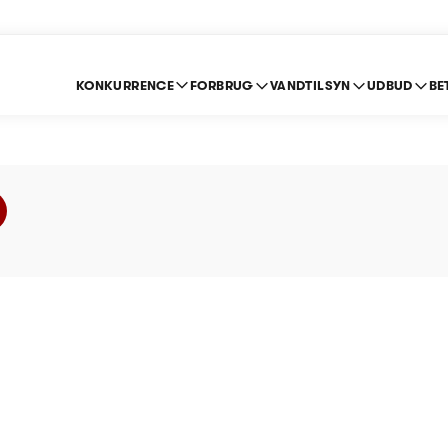
KONKURRENCE
FORBRUG
VANDTILSYN
UDBUD
BE
ndværk - Prisloft 20