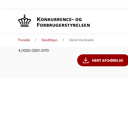
Vemb Va
Afgørelse
01. januar 2011
Forside
Vandtilsyn
Vemb Vandværk
Nummer
4/1020-0301-0170
HENT AFGØRELSE