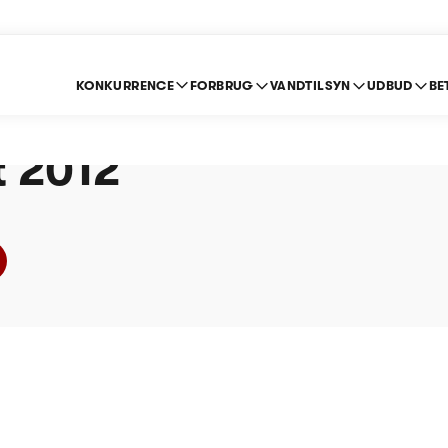
KONKURRENCE
FORBRUG
VANDTILSYN
UDBUD
BE
 Spildevand A/S (Spi
ft 2012