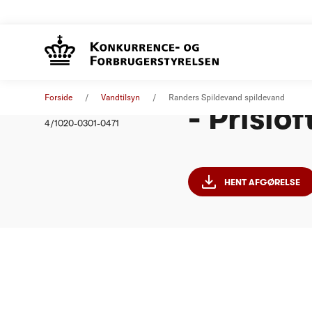
Randers
Afgørelse
01. januar 2012
Forside
Vandtilsyn
Randers Spildevand spildevand
- Prislo
Nummer
4/1020-0301-0471
HENT AFGØRELSE