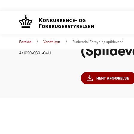
Rudersd
Afgørelse
01. januar 2012
Forside
Vandtilsyn
Rudersdal Forsyning spildevand
(Spildev
Nummer
4/1020-0301-0411
HENT AFGØRELSE