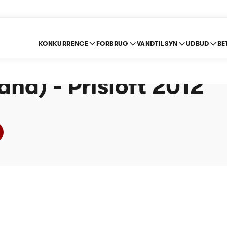
KONKURRENCE
FORBRUG
VANDTILSYN
UDBUD
BE
al Forsyning A/S
and) - Prisloft 2012