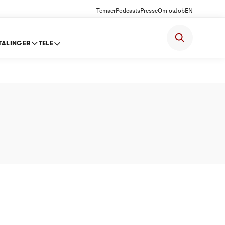
Temaer
Podcasts
Presse
Om os
Job
EN
TALINGER
TELE