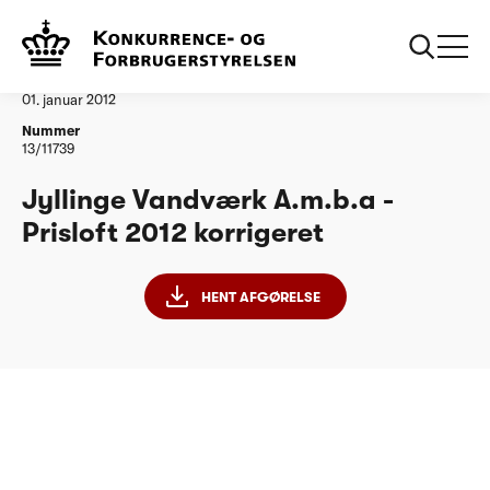
...
Vandtilsyn
Jyllinge Vandvaerk Amba Prisloft 2012 korrigeret
Afgørelse
01. januar 2012
Nummer
13/11739
Jyllinge Vandværk A.m.b.a -
Prisloft 2012 korrigeret
HENT AFGØRELSE