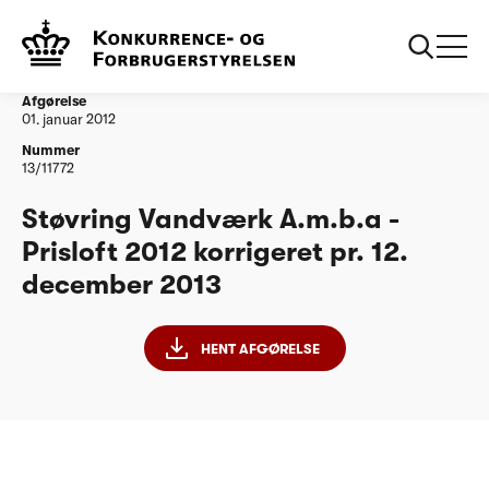
...
Vandtilsyn
Stoevring Vandvaerk Prisloft 2012 korrigeret
121213
Afgørelse
01. januar 2012
Nummer
13/11772
Støvring Vandværk A.m.b.a -
Prisloft 2012 korrigeret pr. 12.
december 2013
HENT AFGØRELSE