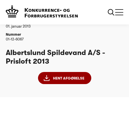
...
Vandtilsyn
Albertslund Spildevand AS
Afgørelse
01. januar 2013
Nummer
01-12-6067
Albertslund Spildevand A/S -
Prisloft 2013
HENT AFGØRELSE