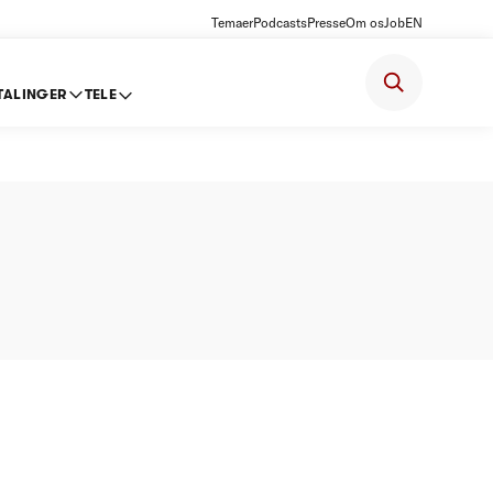
Temaer
Podcasts
Presse
Om os
Job
EN
TALINGER
TELE
sloft