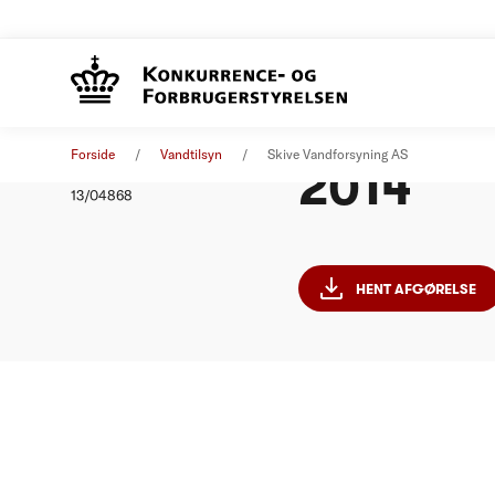
Skive Va
Afgørelse
01. januar 2014
Forside
Vandtilsyn
Skive Vandforsyning AS
2014
Nummer
13/04868
HENT AFGØRELSE