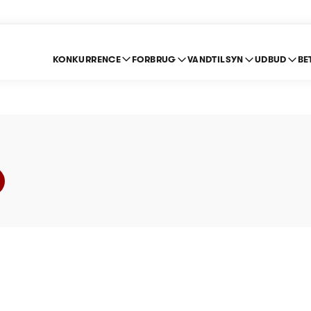
KONKURRENCE
FORBRUG
VANDTILSYN
UDBUD
BE
ndforsyning A/S - Pri