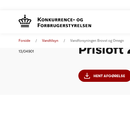
Vandfor
Afgørelse
01. januar 2014
Forside
Vandtilsyn
Vandforsyningen Brovst og Omegn
Prisloft
Nummer
13/04901
HENT AFGØRELSE