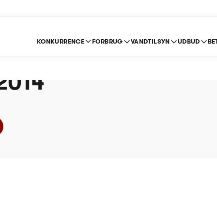
KONKURRENCE
FORBRUG
VANDTILSYN
UDBUD
BE
syningen Brovst og 
 2014