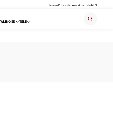
Temaer
Podcasts
Presse
Om os
Job
EN
TALINGER
TELE
Omegn -