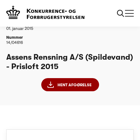
...
Vandtilsyn
Assens Rensning AS PL15 korrigeret 071014
Afgørelse
01. januar 2015
Nummer
14/04616
Assens Rensning A/S (Spildevand)
- Prisloft 2015
HENT AFGØRELSE