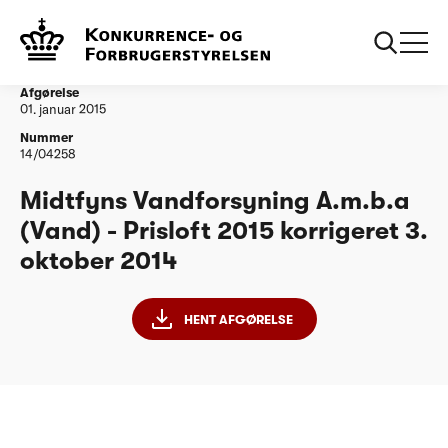
...
Vandtilsyn
Midtfyns Vandforsyning Amba PL15 korrigeret
03102014
Afgørelse
01. januar 2015
Nummer
14/04258
Midtfyns Vandforsyning A.m.b.a
(Vand) - Prisloft 2015 korrigeret 3.
oktober 2014
HENT AFGØRELSE