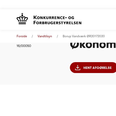
Borup V
Afgørelse
05. december 2016
Forside
Vandtilsyn
Borup Vandværk ØR20172020
Økonomi
Nummer
16/00050
HENT AFGØRELSE