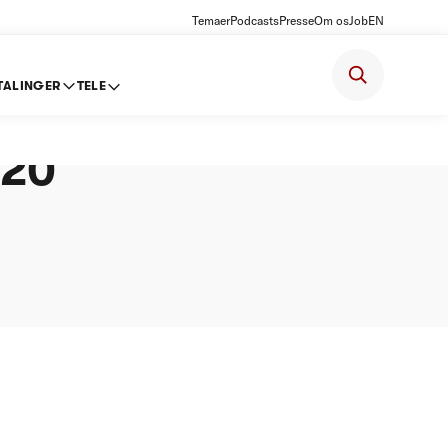
Temaer
Podcasts
Presse
Om os
Job
EN
TALINGER
TELE
020