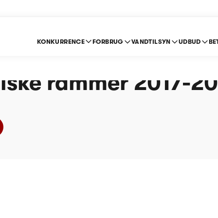
KONKURRENCE
FORBRUG
VANDTILSYN
UDBUD
BE
andværk (Vand) -
ske rammer 2017-2