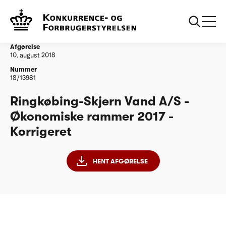
...
Vandtilsyn
Ringkøbing-Skjern Vand A/S - ØR2017 -
Korrigeret
Afgørelse
10. august 2018
Nummer
18/13981
Ringkøbing-Skjern Vand A/S -
Økonomiske rammer 2017 -
Korrigeret
HENT AFGØRELSE