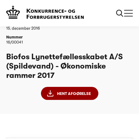
...
Vandtilsyn
Biofos Lynettefællesskabet AS ØR2017
Afgørelse
15. december 2016
Nummer
16/00041
Biofos Lynettefællesskabet A/S
(Spildevand) - Økonomiske
rammer 2017
HENT AFGØRELSE