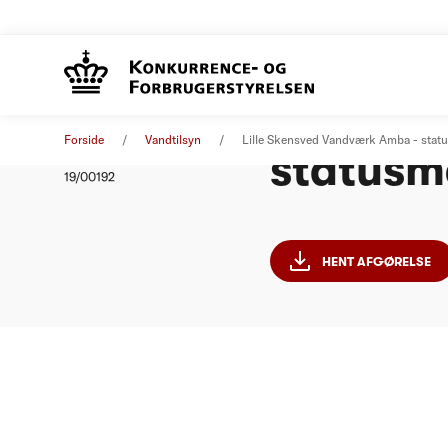
Lille S
Afgørelse
05. september 2019
Forside
Vandtilsyn
Lille Skensved Vandværk Amba - stat
statusm
Nummer
19/00192
HENT AFGØRELSE