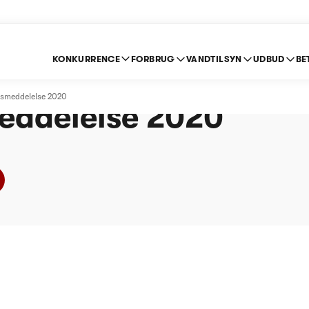
KONKURRENCE
FORBRUG
VANDTILSYN
UDBUD
BE
kensved Vandværk Amb
usmeddelelse 2020
eddelelse 2020