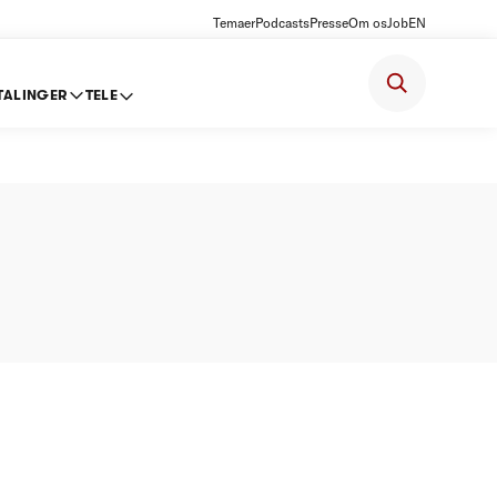
Temaer
Podcasts
Presse
Om os
Job
EN
TALINGER
TELE
a -