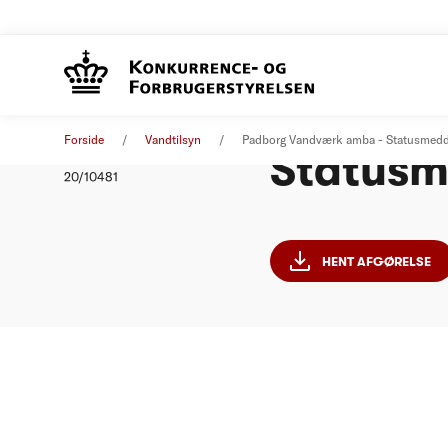
Padborg
Afgørelse
17. november 2021
Forside
Vandtilsyn
Padborg Vandværk amba - Statusmeddel
Statusme
Nummer
20/10481
HENT AFGØRELSE