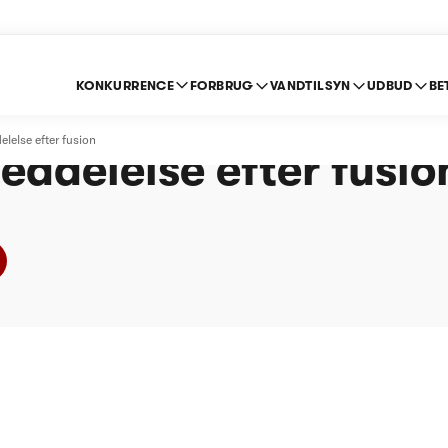
KONKURRENCE
FORBRUG
VANDTILSYN
UDBUD
BE
 Vandværk amba -
else efter fusion
ddelelse efter fusio