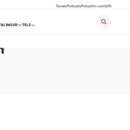
Temaer
Podcasts
Presse
Om os
Job
EN
TALINGER
TELE
n