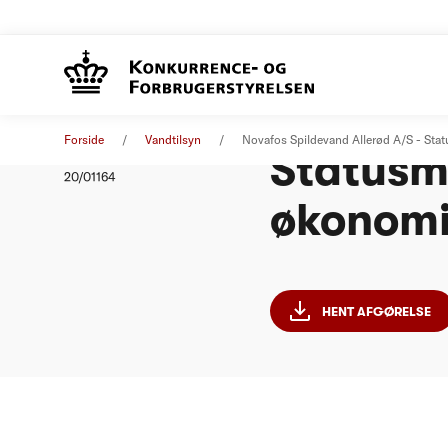
Novafos 
Afgørelse
21. oktober 2020
Forside
Vandtilsyn
Novafos Spildevand Allerød A/S - St
Statusm
Nummer
20/01164
økonomi
HENT AFGØRELSE