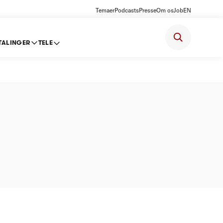
Temaer
Podcasts
Presse
Om os
Job
EN
TALINGER
TELE
/S -