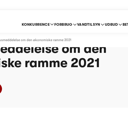
KONKURRENCE
FORBRUG
VANDTILSYN
UDBUD
BE
Spildevand Allerød A
atusmeddelelse om den økonomiske ramme 2021
eddelelse om den
ske ramme 2021