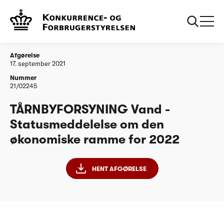
...
Vandtilsyn
TÅRNBYFORSYNING Vand A/S -
Statusmeddelelse om den økonomiske ramme
for 2022
Afgørelse
17. september 2021
Nummer
21/02245
TÅRNBYFORSYNING Vand -
Statusmeddelelse om den
økonomiske ramme for 2022
HENT AFGØRELSE