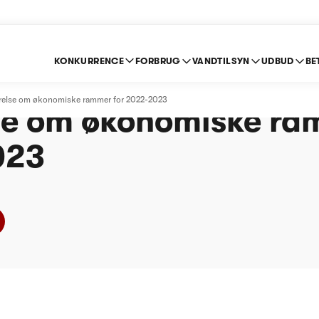
KONKURRENCE
FORBRUG
VANDTILSYN
UDBUD
BE
 Spildevand Egedal A
ørelse om økonomiske rammer for 2022-2023
se om økonomiske ra
023