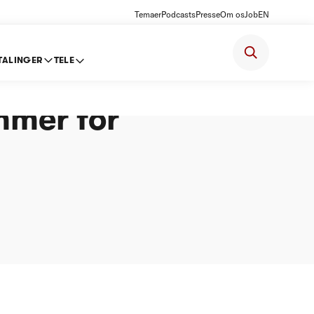
Temaer
Podcasts
Presse
Om os
Job
EN
TALINGER
TELE
/S -
mmer for