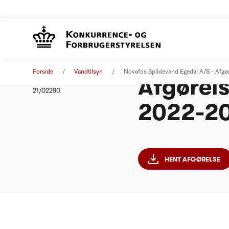
Novafos
Afgørelse
06. oktober 2021
Forside
Vandtilsyn
Novafos Spildevand Egedal A/S - Afg
Afgørel
Nummer
21/02290
2022-2
HENT AFGØRELSE