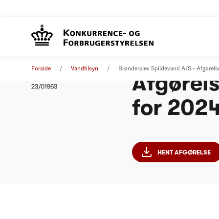
Brønders
Afgørelse
08. november 2023
Forside
Vandtilsyn
Brønderslev Spildevand A/S - Afgøre
Afgørel
Nummer
23/01963
for 202
HENT AFGØRELSE