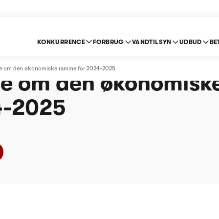
KONKURRENCE
FORBRUG
VANDTILSYN
UDBUD
BE
lev Spildevand A/S -
lse om den økonomiske ramme for 2024-2025
se om den økonomis
4-2025