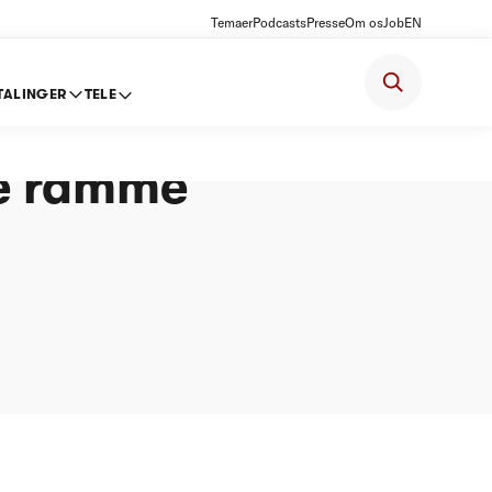
Temaer
Podcasts
Presse
Om os
Job
EN
TALINGER
TELE
ke ramme