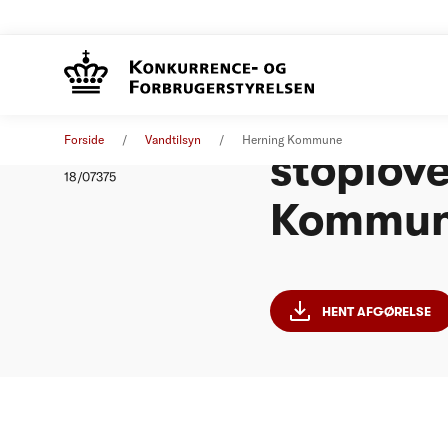
Afgørels
Afgørelse
19. marts 2018
Forside
Vandtilsyn
Herning Kommune
stoplove
Nummer
18/07375
Kommu
HENT AFGØRELSE