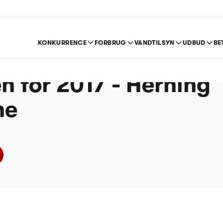
KONKURRENCE
FORBRUG
VANDTILSYN
UDBUD
BE
e om indberetning ef
n for 2017 - Herning
ne