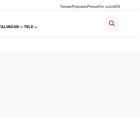
Temaer
Podcasts
Presse
Om os
Job
EN
TALINGER
TELE
ter