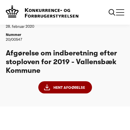
...
Vandtilsyn
Vallensbæk Kommune - stoploven 2019
Afgørelse
28. februar 2020
Nummer
20/00547
Afgørelse om indberetning efter
stoploven for 2019 - Vallensbæk
Kommune
HENT AFGØRELSE