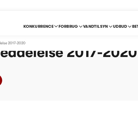
KONKURRENCE
FORBRUG
VANDTILSYN
UDBUD
BE
ndværk a.m.b.a. (Van
lelse 2017-2020
eddelelse 2017-2020