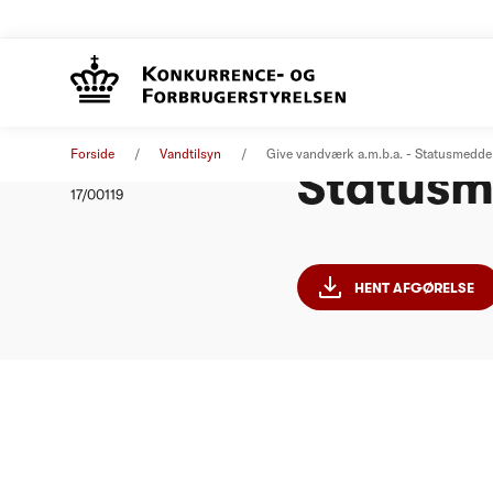
Give va
Afgørelse
14. september 2017
Forside
Vandtilsyn
Give vandværk a.m.b.a. - Statusmedde
Statusm
Nummer
17/00119
HENT AFGØRELSE