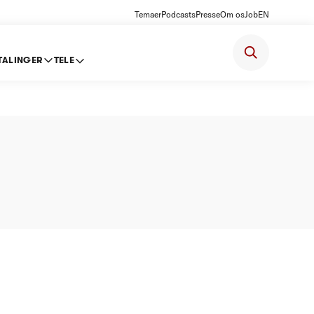
Temaer
Podcasts
Presse
Om os
Job
EN
TALINGER
TELE
d) -