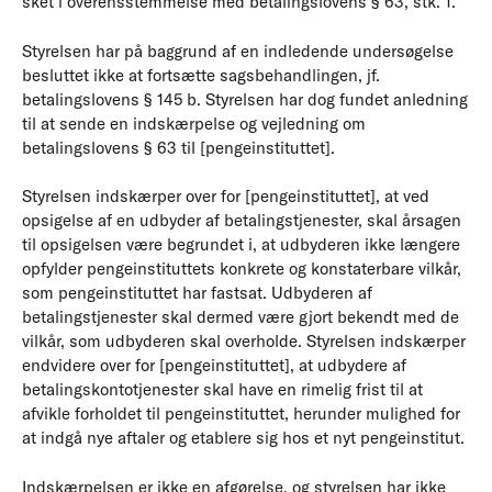
sket i overensstemmelse med betalingslovens § 63, stk. 1.
Styrelsen har på baggrund af en indledende undersøgelse
besluttet ikke at fortsætte sagsbehandlingen, jf.
betalingslovens § 145 b. Styrelsen har dog fundet anledning
til at sende en indskærpelse og vejledning om
betalingslovens § 63 til [pengeinstituttet].
Styrelsen indskærper over for [pengeinstituttet], at ved
opsigelse af en udbyder af betalingstjenester, skal årsagen
til opsigelsen være begrundet i, at udbyderen ikke længere
opfylder pengeinstituttets konkrete og konstaterbare vilkår,
som pengeinstituttet har fastsat. Udbyderen af
betalingstjenester skal dermed være gjort bekendt med de
vilkår, som udbyderen skal overholde. Styrelsen indskærper
endvidere over for [pengeinstituttet], at udbydere af
betalingskontotjenester skal have en rimelig frist til at
afvikle forholdet til pengeinstituttet, herunder mulighed for
at indgå nye aftaler og etablere sig hos et nyt pengeinstitut.
Indskærpelsen er ikke en afgørelse, og styrelsen har ikke