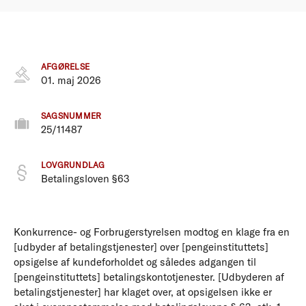
AFGØRELSE
01. maj 2026
SAGSNUMMER
25/11487
LOVGRUNDLAG
Betalingsloven §63
Konkurrence- og Forbrugerstyrelsen modtog en klage fra en
[udbyder af betalingstjenester] over [pengeinstituttets]
opsigelse af kundeforholdet og således adgangen til
[pengeinstituttets] betalingskontotjenester. [Udbyderen af
betalingstjenester] har klaget over, at opsigelsen ikke er