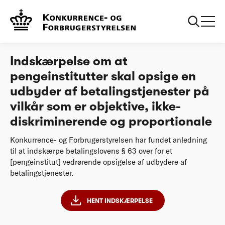
...
Afgørelser
Indskærpelse om at pengeinstitutter skal opsige
en udbyder af betalingstjenester
Indskærpelse om at
pengeinstitutter skal opsige en
udbyder af betalingstjenester på
vilkår som er objektive, ikke-
diskriminerende og proportionale
Konkurrence- og Forbrugerstyrelsen har fundet anledning
til at indskærpe betalingslovens § 63 over for et
[pengeinstitut] vedrørende opsigelse af udbydere af
betalingstjenester.
HENT INDSKÆRPELSE