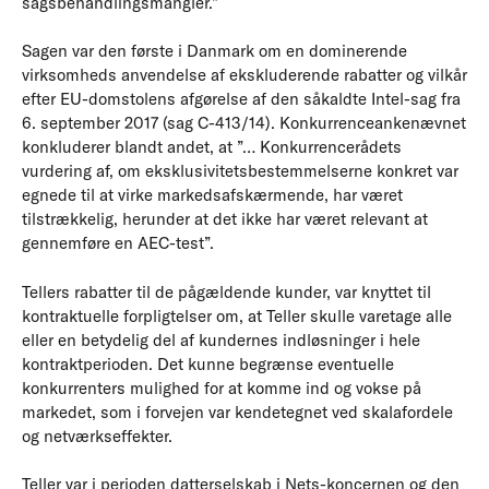
sagsbehandlingsmangler.”
Sagen var den første i Danmark om en dominerende
virksomheds anvendelse af ekskluderende rabatter og vilkår
efter EU-domstolens afgørelse af den såkaldte Intel-sag fra
6. september 2017 (sag C-413/14). Konkurrenceankenævnet
konkluderer blandt andet, at ”…
Konkurrencerådets
vurdering af, om eksklusivitetsbestemmelserne konkret var
egnede til at virke markedsafskærmende, har været
tilstrækkelig, herunder at det ikke har været relevant at
gennemføre en AEC-test”.
Tellers rabatter til de pågældende kunder, var knyttet til
kontraktuelle forpligtelser om, at Teller skulle varetage alle
eller en betydelig del af kundernes indløsninger i hele
kontraktperioden. Det kunne begrænse eventuelle
konkurrenters mulighed for at komme ind og vokse på
markedet, som i forvejen var kendetegnet ved skalafordele
og netværkseffekter.
Teller var i perioden datterselskab i Nets-koncernen og den