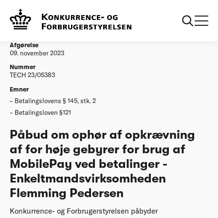
...
Afgørelser
Påbud om ophør af opkrævning af for høje
gebyrer for brug af MobilePay ved betalinger
Afgørelse
09. november 2023
Nummer
TECH 23/05383
Emner
Betalingslovens § 145, stk. 2
Betalingsloven §121
Påbud om ophør af opkrævning
af for høje gebyrer for brug af
MobilePay ved betalinger -
Enkeltmandsvirksomheden
Flemming Pedersen
Konkurrence- og Forbrugerstyrelsen påbyder