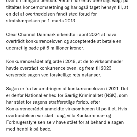
over en længere periode. Retten har endvidere lagt vægt på
tiltaltes koncernomsætning og har også taget hensyn til, at
en del af overtrædelsen fandt sted forud for
strafskærpelsen pr. 1. marts 2013.
Clear Channel Danmark erkendte i april 2024 at have
overtrådt konkurrenceloven og accepterede at betale en
udenretlig bøde på 6 millioner kroner.
Konkurrencerådet afgjorde i 2018, at de to virksomheder
havde overtrådt konkurrenceloven, og frem til 2023
verserede sagen ved forskellige retsinstanser.
Sagen er fra før ændringen af konkurrenceloven i 2021. Det
er derfor National enhed for Særlig Kriminalitet (NSK), som
har stået for sagens strafferetlige forløb, efter
Konkurrencerådet anmeldte virksomheden til politiet. Hvis
overtrædelsen var sket i dag, ville Konkurrence- og
Forbrugerstyrelsen selv have stået for at behandle sagen
med henblik på bøde.