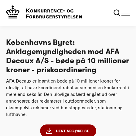
...
Afgørelser
Københavns Byret: Anklagemyndigheden mod
AFA Decaux A/S - bøde på 10 millioner kroner -
priskoordinering
Københavns Byret:
Anklagemyndigheden mod AFA
Decaux A/S - bøde på 10 millioner
kroner - priskoordinering
AFA Decaux er idømt en bøde på 10 millioner kroner for
ulovligt at have koordineret rabatsatser med en konkurrent i
mere end seks år. Den ulovlige adfærd er gået ud over
annoncører, der reklamerer i outdoormedier, som
eksempelvis reklamer ved busstoppesteder, stationer og
lufthavne.
HENT AFGØRELSE