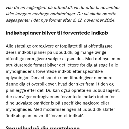
Har du en søgeagent på udbud.dk vil du efter 5. november
ikke længere modtage opdateringer. Du vil skulle oprette
søgeagenter i det nye format efter d. 12. november 2024.
Indkøbsplaner bliver til forventede indkøb
Alle statslige ordregivere er forpligtet til at offentliggøre
deres indkøbsplaner på udbud.dk, og mange øvrige
offentlige ordregivere vælger at gøre det. Med det nye, mere
strukturerede format bliver det lettere for dig at søge i alle
myndighedens forventede indkøb efter specifikke
oplysninger. Derved kan du som tilbudsgiver nemmere
danne dig et overblik over, hvad der sker frem i tiden og
planlægge efter det. Du kan også oprette en udbudsagent,
der overvåger ordregivernes forventede indkøb inden for
dine udvalgte områder fx på specifikke nøgleord eller
myndigheder. Med moderniseringen af udbud.dk skifter
'indkøbsplan' navn til 'forventet indkøb'.
Søg udbud på din smartphone